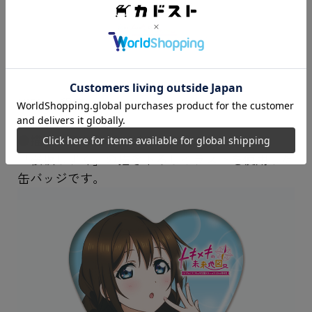
H150mm程度
●描きおろし缶バッジ
「桜坂しずく」の描き下ろしイラストを使用した
缶バッジです。