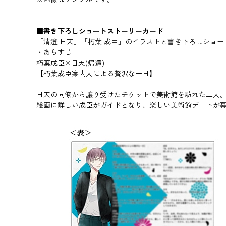
■書き下ろしショートストーリーカード
「清澄 日天」「朽葉 成臣」のイラストと書き下ろしショ
・あらすじ
朽葉成臣×日天(帰還)
【朽葉成臣案内人による贅沢な一日】
日天の同僚から譲り受けたチケットで美術館を訪れた二人
絵画に詳しい成臣がガイドとなり、楽しい美術館デートが