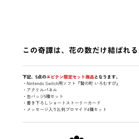
この奇譚は、花の数だけ結ばれる
下記、5点の
エビテン限定セット商品
となります。
・Nintendo Switch用ソフト『贄の町 いろむすび』
・アクリルパネル
・缶バッジ5種セット
・書き下ろしショートストーリーカード
・メッセージ入り2L判ブロマイド4種セット