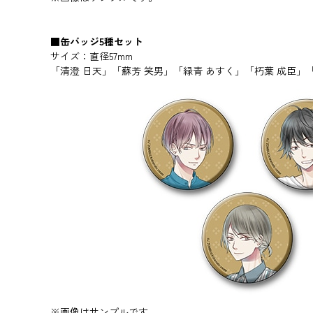
■缶バッジ5種セット
サイズ：直径57mm
「清澄 日天」「蘇芳 笑男」「緑青 あすく」「朽葉 成臣
※画像はサンプルです。