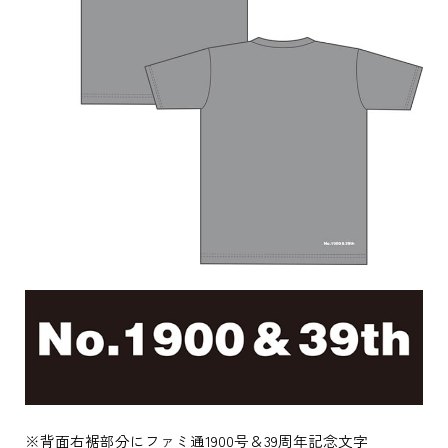
※背面右裾部分にファミ通1900号＆39周年記念文字