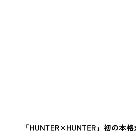
「HUNTER×HUNTER」初