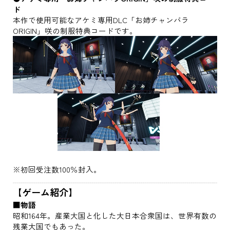
ド
本作で使用可能なアケミ専用DLC「お姉チャンバラ
ORIGIN」咲の制服特典コードです。
※初回受注数100％封入。
【ゲーム紹介】
■物語
昭和164年。産業大国と化した大日本合衆国は、世界有数の
残業大国でもあった。