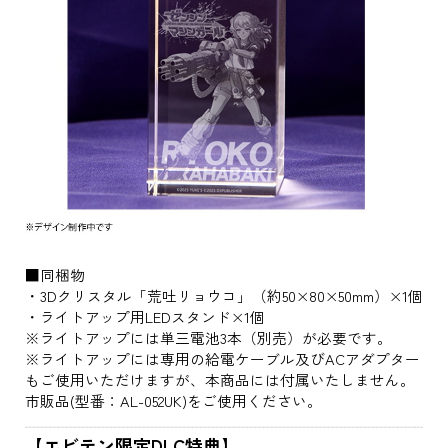
■同梱物
・3Dクリスタル「荒吐リョウコ」（約50×80×50mm）×1個
・ライトアップ用LEDスタンド×1個
※ライトアップには単三電池3本（別売）が必要です。
※ライトアップには専用の給電ケーブル及びACアダプター
もご使用いただけますが、本商品には付属いたしません。
市販品(型番：AL-052UK)をご使用ください。
【エビテン限定DLC特典】