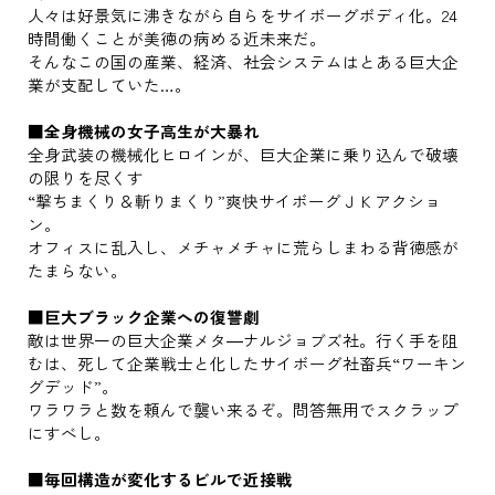
人々は好景気に沸きながら自らをサイボーグボディ化。24
時間働くことが美徳の病める近未来だ。
そんなこの国の産業、経済、社会システムはとある巨大企
業が支配していた…。
■全身機械の女子高生が大暴れ
全身武装の機械化ヒロインが、巨大企業に乗り込んで破壊
の限りを尽くす
“撃ちまくり＆斬りまくり”爽快サイボーグＪＫアクショ
ン。
オフィスに乱入し、メチャメチャに荒らしまわる背徳感が
たまらない。
■巨大ブラック企業への復讐劇
敵は世界一の巨大企業メタ―ナルジョブズ社。行く手を阻
むは、死して企業戦士と化したサイボーグ社畜兵“ワーキン
グデッド”。
ワラワラと数を頼んで襲い来るぞ。問答無用でスクラップ
にすべし。
■毎回構造が変化するビルで近接戦