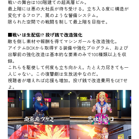
戦いの舞台は​100階建ての超高層ビル​。​
最上階には悪の大社長が待ち受ける。立ち入る度に構造が
変化するフロア、罠のような警備システム。
限られた空間での​戦闘を制して最上階を目指せ。
■戦いは生配信!? 投げ銭で改造強化
敵を倒し素材や報酬を得​てマシンガールを改造強化。​
アイテムBOXから取得する装備や強化プログラム​、および
出撃前の強化改造は基本的な要素のみで100種類以上を収
録。
これらを駆使して何度も立ち向か​え。たとえ力尽きても一
人じゃない。この復讐劇は生放送中なのだ。
視聴者が​増えれば応援​も増加。投げ銭​で改造費用をGETせ
よ。