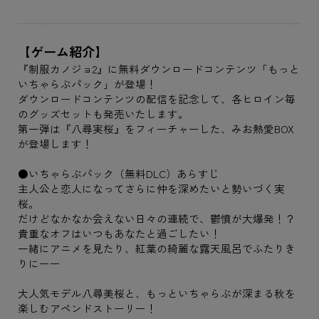
【ゲーム紹介】
『制服カノジョ2』に無料ダウンロードコンテンツ「もっと
いちゃらぶパック」が登場！
ダウンロードコンテンツの配信を記念して、各ヒロイン毎
のグッズセットも発売いたします。
第一弾は『八尋実桜』をフィーチャーした、みお熱愛BOX
が登場します！
●いちゃらぶパック（無料DLC）あらすじ
主人公と恋人になってさらに仲を深めたいと勢いづく実
桜。
だけどなかなか会えない日々の連続で、鬱憤が大爆発！？
貴重なオフはいつもあなたと過ごしたい！
一緒にアニメを見たり、紅葉の綺麗な露天風呂でふたりき
りにーー
大人気モデル八尋美桜と、もっといちゃらぶが深まる秋を
楽しむアペンドストーリー！