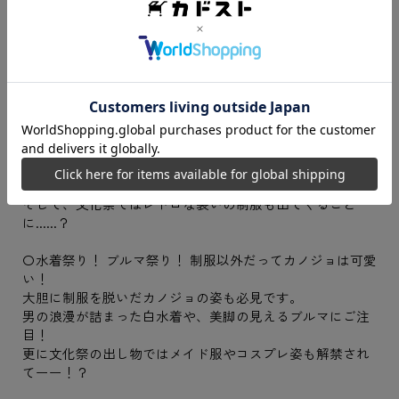
上のENDストーリーの中で、カノジョとの素敵な未来を探
してみてください。
愛のあるENDに辿り着くもよし、欲望に負けるもよし、あ
なたとカノジョの選択をお待ちしております。
〇どこまでも制服愛！また、新しい制服を作りました！
「制服カノジョ」の名の通り制服へのこだわりは譲れませ
ん！
カノジョ達の通う西新学園の制服とは別に、制服カノジョ
活動では秋の装いのオリジナル制服を制作しました。
そして、文化祭ではレトロな装いの制服も出てくること
に......？
〇水着祭り！ ブルマ祭り！ 制服以外だってカノジョは可愛
い！
大胆に制服を脱いだカノジョの姿も必見です。
男の浪漫が詰まった白水着や、美脚の見えるブルマにご注
目！
更に文化祭の出し物ではメイド服やコスプレ姿も解禁され
てーー！？