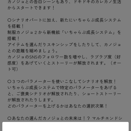
カノジョとの告白シーンもあり、ドキドキのカレカノ生活
からスタートできます！
〇シナリオパートに加え、新たにいちゃらぶ成長システム
を搭載！
制服カノジョ２から新機能「いちゃらぶ成長システム」を
搭載！
アイテムを選んだりスキンシップをしたりして、カノジョ
との距離を縮めましょう。
カノジョのSNSのフォロワー数を増やし、ラブラブ度（好
感度）をあげていくとストーリーが解放されます。（オー
ト可）
〇３つのパラメーターを使いこなしてシナリオを解放！
いちゃらぶ成長システムで特定のパラメーターをあげる
と、ご褒美シナリオが解放されたり、ショートストーリー
が解放されたりします。
どのパラメーターを上げるかはあなたの選択次第！
〇あなたの選んだカノジョとの未来は！？ マルチエンドシ
ナリオを楽しもう！
今作はマルチエンディングを採用しております。30種類以