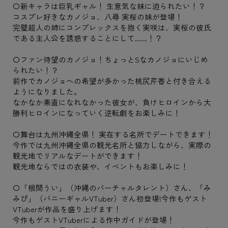
〇新キャラは巨乳ギャル！ 生意気な妹に迫られたい！？
コスプレ好きなカノジョ、八尋 実桜の妹が登場！
完璧超人の姉にコンプレックスを抱く実咲は、実桜の彼氏
である主人公を誘惑することにして......！？
〇ファン待望のカノジョ！ちょっとSなカノジョにいじめ
られたい！？
前作でカノジョへの希望が多かった桃尻芹香と付き合える
ようになりました。
なかなか素直になれなかった彼女が、負けヒロインから大
勝利ヒロインになっていく逆転劇をお楽しみに！
〇舞台は九州沖縄全県！ 実在する名所でデートできます！
今作では九州沖縄全県の観光名所と協力しながら、実際の
観光地でリアルなデートができます！
観光地ならではの衣装や、イベントもお楽しみに！
〇「根間うい」（沖縄のバーチャルタレント）さん、「み
みぴ」（バニーギャルVTuber）さん初登場!今作もゲスト
VTuberが作品を盛り上げます！
今作もゲストVTuberによる作中ガイドが登場！