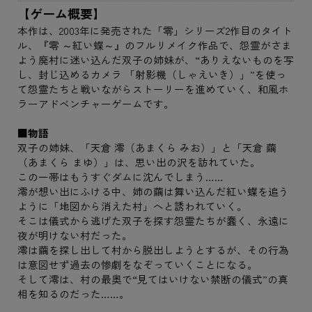
【ゲーム概要】
本作は、2003年に発売された「零」シリーズ2作目のタイト
ル、『零 ～紅い蝶～』のフルリメイク作品で、怨霊がさま
よう廃村に迷い込んだ双子の姉妹が、“ありえないものを写
し、封じ込めるカメラ 「射影機（しゃえいき）」”を使っ
て怨霊たちと戦いながらストーリーを進めていく、和風ホ
ラーアドベンチャーゲームです。
■物語
双子の姉妹、「天倉 澪（あまくら みお）」と「天倉 繭
（あまくら まゆ）」は、思い出の沢を訪れていた。
この一帯はもうすぐダムに沈んでしまう……
澪が想い出にふける中、姉の繭は舞い込んだ紅い蝶を追う
ように「地図から消えた村」へと誘われていく。
そこは儀式から逃げた双子を探す怨霊たちが蠢く、永遠に
夜が明けない村だった。
澪は繭を探し出して村から脱出しようとするが、その行為
は意図せず過去の惨劇をなぞっていくことになる。
そして澪は、村の最奥で“見てはいけない禁断の儀式”の真
相を知るのだった……。