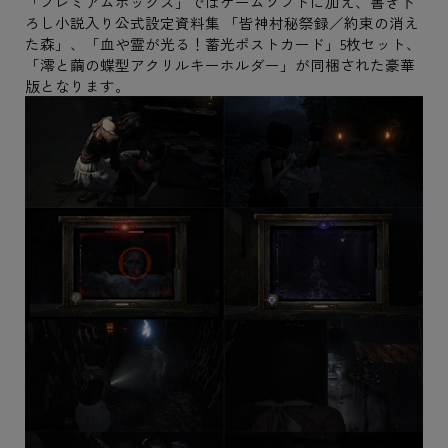
「プレミアムボックス」ではゲームソフトに加え、書き下
ろし小説入り公式設定資料集 「皆神村秘祭録／約束の消え
た森」、「血や霊が光る！蓄光ポストカード」5枚セット、
「澪と繭の蝶型アクリルキーホルダー」が同梱された豪華
版となります。