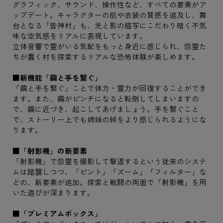
グラフィック、サウンド、操作性など、すべての要素がア
ップデート。キャラクターの肌や衣装の質感を追及し、舞
台となる「皆神村」も、光と影の描写にこだわり暗く不気
味な空気感をリアルに表現しています。
立体音響で霊がいる気配をもっと身近に感じられ、怨霊た
ちが蠢く村を探索するリアルな恐怖体験が楽しめます。
■新機能「繭と手を繋ぐ」
「繭と手を繋ぐ」ことで体力・霊力が回復することができ
ます。また、繭がピンチになると転倒してしまいますの
で、繭に近づき、起こしてあげましょう。手を繋ぐこと
で、ストーリー上でも姉妹の絆をより感じられるようにな
ります。
■「射影機」の新要素
「射影機」で怨霊を撮影して撃退するという従来のシステ
ムは踏襲しつつ、「ピント」「ズーム」「フィルター」な
どの、新要素が追加。探索と戦闘の両面で「射影機」を用
いた遊びが深まります。
■「プレミアムボックス」