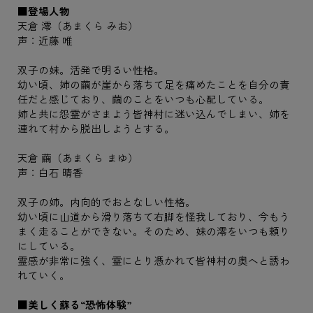
■登場人物
天倉 澪（あまくら みお）
声：近藤 唯
双子の妹。活発で明るい性格。
幼い頃、姉の繭が崖から落ちて足を痛めたことを自分の責
任だと感じており、繭のことをいつも心配している。
姉と共に怨霊がさまよう皆神村に迷い込んでしまい、姉を
連れて村から脱出しようとする。
天倉 繭（あまくら まゆ）
声：白石 晴香
双子の姉。内向的でおとなしい性格。
幼い頃に山道から滑り落ちて右脚を怪我しており、今もう
まく走ることができない。そのため、妹の澪をいつも頼り
にしている。
霊感が非常に強く、霊にとり憑かれて皆神村の奥へと誘わ
れていく。
■美しく蘇る“恐怖体験”