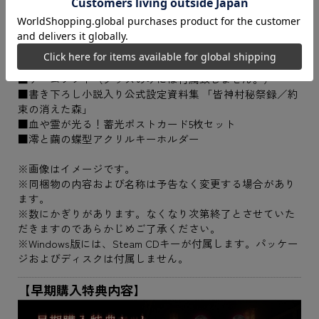
■ゲームソフト（グッズのみには付属致しません。）
■書き下ろし小説入り公式設定資料集 「皆神村秘祭録／約
束の消えた森」
■血や霊が光る！蓄光ポストカード5枚セット
■澪と繭の蝶型アクリルキーホルダー
※画像はイメージです。
※同梱物の内容および名称は予告なく変更する場合があり
ます。
※数にかぎりがあります。なくなり次第終了とさせていた
だきますのであらかじめご了承ください。
※Windows版には、Steam CDキーが付属します。パッケー
ジおよびディスクは付属しません。
【早期購入特典内容】