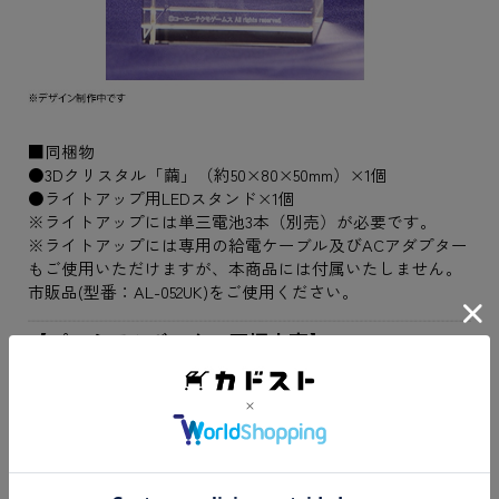
■同梱物
●3Dクリスタル「繭」（約50×80×50mm）×1個
●ライトアップ用LEDスタンド×1個
※ライトアップには単三電池3本（別売）が必要です。
※ライトアップには専用の給電ケーブル及びACアダプター
もご使用いただけますが、本商品には付属いたしません。
市販品(型番：AL-052UK)をご使用ください。
【プレミアムボックス同梱内容】