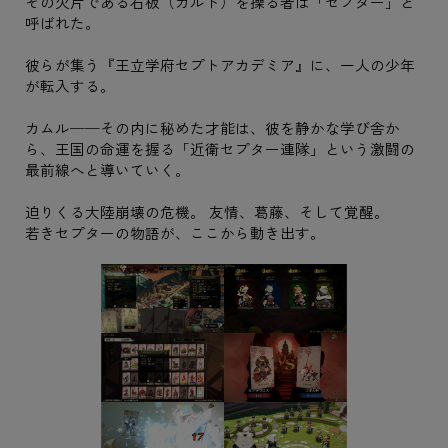
その欠片である石板（カルド）を操る者は「セプター」と
呼ばれた。
彼らが集う『王立学府セプトアカデミア』に、一人の少年
が転入する。
カムル──その内に秘めた才能は、彼を静かな学び舎か
ら、王国の命運を握る「近衛セプター連隊」という激闘の
最前線へと導いていく。
迫りくる大陸崩壊の危機。 友情、葛藤、そして覚醒。
若きセプターの物語が、ここから動き出す。