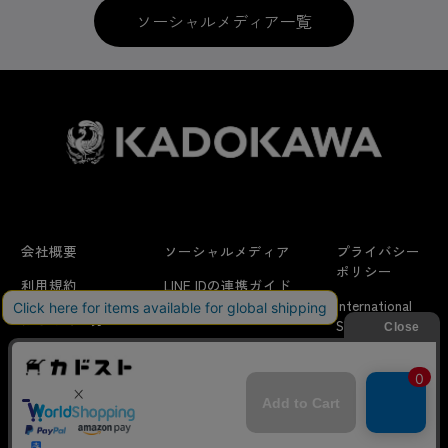
ソーシャルメディア一覧
会社概要
ソーシャルメディア
プライバシー
ポリシー
利用規約
LINE IDの連携ガイド
International
はじめての方へ
FAQ
Shipping
よくあるお問い合わせ
特定商取引法に
お問い合わせ/
当サイトでは利用体験の向上およびコンテンツの最適な提供、ト
関する表示
リクエスト
ラフィックの分析を目的としてCookieを使用しています。
サイトの閲覧を継続された場合、Cookieの利用に同意したことも
のといたします。