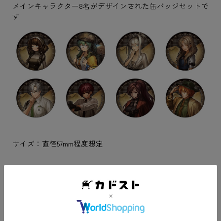
メインキャラクター8名がデザインされた缶バッジセットで
す
サイズ：直径57mm程度想定
【パッケージ初回生産版特典】
●スペシャル収納BOX
●スペシャルフォトカード3種セット（ヴェリータ、ヴェー
ロ、ベリン）
●「次の行動は？」ジオラマアクリルスタンド