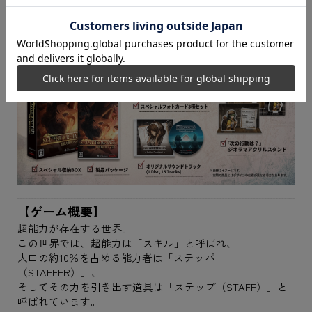
●オリジナルサウンドトラック（1 Disc, 15 Tracks）
【ゲーム概要】
超能力が存在する世界。
この世界では、超能力は「スキル」と呼ばれ、
人口の約10％を占める能力者は「ステッパー
（STAFFER）」、
そしてその力を引き出す道具は「ステップ（STAFF）」と
呼ばれています。