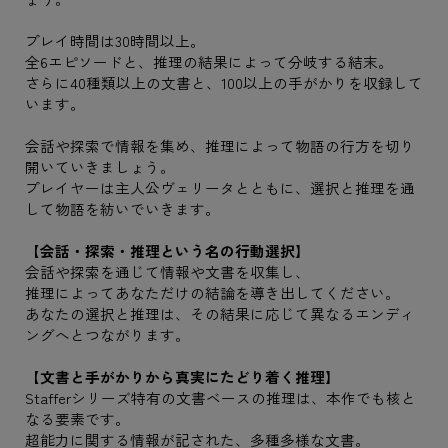
プレイ時間は30時間以上。
全6エピソードと、推理の結果によって分岐する結末。
さらに40種類以上の文書と、100以上の手がかりを収録して
います。
会話や探索で情報を集め、推理によって物語の行方を切り
開いていきましょう。
プレイヤーは主人公ヴェリータとともに、選択と推理を通
して物語を紡いでいきます。
【会話・探索・推理という名の行動選択】
会話や探索を通じて情報や文書を収集し、
推理によってあなただけの結論を導き出してください。
あなたの選択と推理は、その結果に応じて異なるエンディ
ングへとつながります。
【文書と手がかりから真実にたどり着く推理】
Stafferシリーズ特有の文書ベースの推理は、本作でも核と
なる要素です。
超能力に関する情報が記された、多種多様な文書。