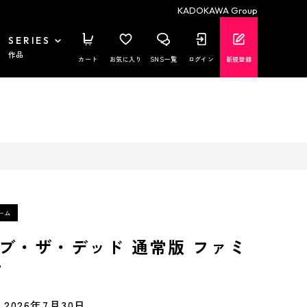
KADOKAWA Group
SERIES
作品
カート
お気に入り
SNS一覧
ログイン
新規登録
ブ・ザ・デッド 通常版 ファミ
ク
2026年7月30日