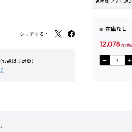
通常版 ファミ通
在庫なし
シェアする：
12,078
円
（17歳以上対象）
て
63