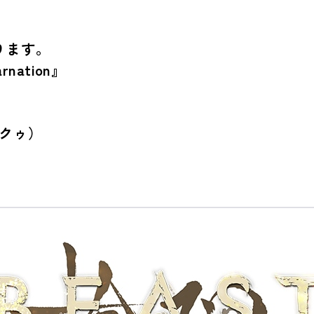
ります。
nation』
クゥ）