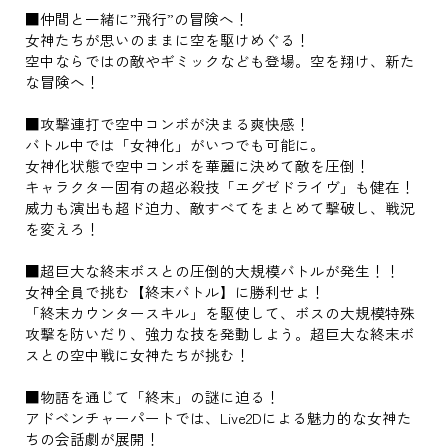
■仲間と一緒に”飛行”の冒険へ！
女神たちが思いのままに空を駆けめぐる！
空中ならではの敵やギミックなども登場。空を翔け、新た
な冒険へ！
■攻撃連打で空中コンボが決まる爽快感！
バトル中では「女神化」がいつでも可能に。
女神化状態で空中コンボを華麗に決めて敵を圧倒！
キャラクター固有の超必殺技「エグゼドライヴ」も健在！
威力も演出も超ド迫力、敵すべてをまとめて撃破し、戦況
を変えろ！
■超巨大な終末ボスとの圧倒的大規模バトルが発生！！
女神全員で挑む【終末バトル】に勝利せよ！
「終末カウンタースキル」を駆使して、ボスの大規模特殊
攻撃を防いだり、強力な技を発動しよう。超巨大な終末ボ
スとの空中戦に女神たちが挑む！
■物語を通じて「終末」の謎に迫る！
アドベンチャーパートでは、Live2Dによる魅力的な女神た
ちの会話劇が展開！