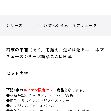
シリーズ
超次元ゲイム ネプテューヌ
終末の宇宙（そら）を越え、運命は巡る― ネプ
テューヌシリーズ新章ここに開幕！
セット内容
下記4点の
エビテン限定セット
商品となります。
●超新時空ゲイム ネプテューヌ∞ PS5版
●描き下ろしイラストB2タペストリー
●オリジナルアクリルパネル
●女神化レンチキュラーチェンジングカード7種セット