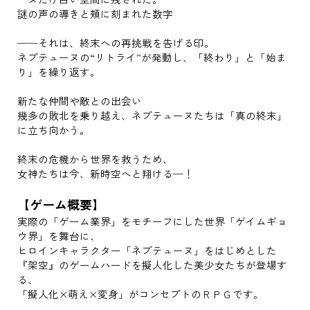
謎の声の導きと頬に刻まれた数字
──それは、終末への再挑戦を告げる印。
ネプテューヌの“リトライ”が発動し、「終わり」と「始ま
り」を繰り返す。
新たな仲間や敵との出会い
幾多の敗北を乗り越え、ネプテューヌたちは「真の終末」
に立ち向かう。
終末の危機から世界を救うため、
女神たちは今、新時空へと翔ける─！
【ゲーム概要】
実際の「ゲーム業界」をモチーフにした世界「ゲイムギョ
ウ界」を舞台に、
ヒロインキャラクター「ネプテューヌ」をはじめとした
『架空』のゲームハードを擬人化した美少女たちが登場す
る、
「擬人化×萌え×変身」がコンセプトのＲＰＧです。