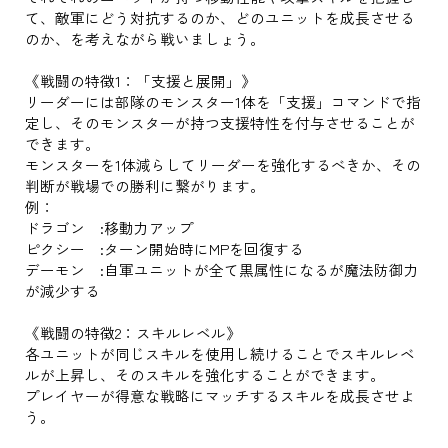
て、敵軍にどう対抗するのか、どのユニットを成長させる
のか、を考えながら戦いましょう。
《戦闘の特徴1：「支援と展開」》
リーダーには部隊のモンスター1体を「支援」コマンドで指
定し、そのモンスターが持つ支援特性を付与させることが
できます。
モンスターを1体減らしてリーダーを強化するべきか、その
判断が戦場での勝利に繋がります。
例：
ドラゴン :移動力アップ
ピクシー :ターン開始時にMPを回復する
デーモン :自軍ユニットが全て黒属性になるが魔法防御力
が減少する
《戦闘の特徴2：スキルレベル》
各ユニットが同じスキルを使用し続けることでスキルレベ
ルが上昇し、そのスキルを強化することができます。
プレイヤーが得意な戦略にマッチするスキルを成長させよ
う。