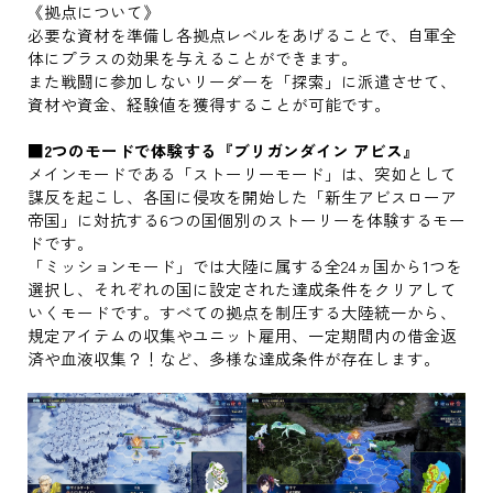
《拠点について》
必要な資材を準備し各拠点レベルをあげることで、自軍全
体にプラスの効果を与えることができます。
また戦闘に参加しないリーダーを「探索」に派遣させて、
資材や資金、経験値を獲得することが可能です。
■2つのモードで体験する『ブリガンダイン アビス』
メインモードである「ストーリーモード」は、突如として
謀反を起こし、各国に侵攻を開始した「新生アビスローア
帝国」に対抗する6つの国個別のストーリーを体験するモー
ドです。
「ミッションモード」では大陸に属する全24ヵ国から1つを
選択し、それぞれの国に設定された達成条件をクリアして
いくモードです。すべての拠点を制圧する大陸統一から、
規定アイテムの収集やユニット雇用、一定期間内の借金返
済や血液収集？！など、多様な達成条件が存在します。