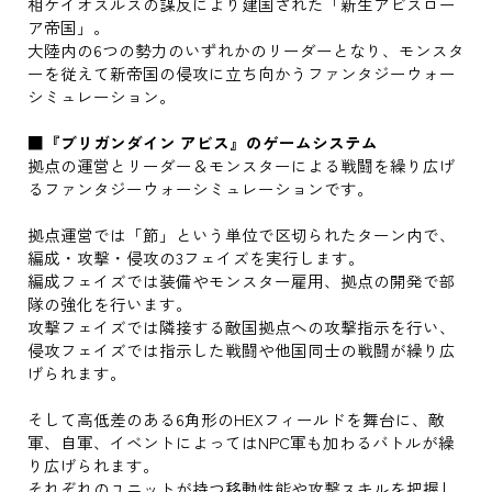
相ケイオスルスの謀反により建国された「新生アビスロー
ア帝国」。
大陸内の6つの勢力のいずれかのリーダーとなり、モンスタ
ーを従えて新帝国の侵攻に立ち向かうファンタジーウォー
シミュレーション。
■『ブリガンダイン アビス』のゲームシステム
拠点の運営とリーダー＆モンスターによる戦闘を繰り広げ
るファンタジーウォーシミュレーションです。
拠点運営では「節」という単位で区切られたターン内で、
編成・攻撃・侵攻の3フェイズを実行します。
編成フェイズでは装備やモンスター雇用、拠点の開発で部
隊の強化を行います。
攻撃フェイズでは隣接する敵国拠点への攻撃指示を行い、
侵攻フェイズでは指示した戦闘や他国同士の戦闘が繰り広
げられます。
そして高低差のある6角形のHEXフィールドを舞台に、敵
軍、自軍、イベントによってはNPC軍も加わるバトルが繰
り広げられます。
それぞれのユニットが持つ移動性能や攻撃スキルを把握し