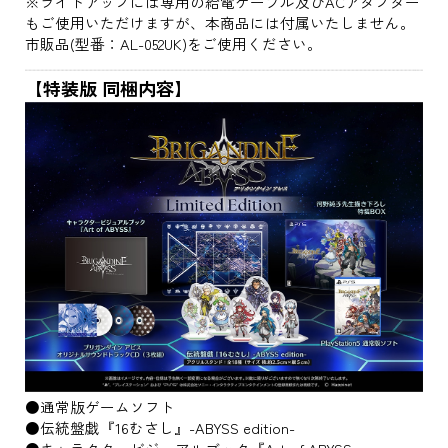
※ライトアップには専用の給電ケーブル及びACアダプター
もご使用いただけますが、本商品には付属いたしません。
市販品(型番：AL-052UK)をご使用ください。
【特装版 同梱内容】
●通常版ゲームソフト
●伝統盤戯『16むさし』-ABYSS edition-