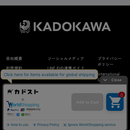
会社概要
ソーシャルメディア
プライバシー
ポリシー
利用規約
LINE IDの連携ガイド
International
はじめての方へ
FAQ
Shipping
よくあるお問い合わせ
特定商取引法に
お問い合わせ/
当サイトでは利用体験の向上およびコンテンツの最適な提供、ト
関する表示
リクエスト
ラフィックの分析を目的としてCookieを使用しています。
サイトの閲覧を継続された場合、Cookieの利用に同意したことも
のといたします。
詳細については
プライバシーポリシー
をご確認ください。
© KADOKAWA CORPORATION
承諾する