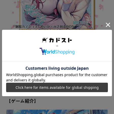
※「制服カノジョ3 みさ初恋BOX」「制服カノジョ3 めいか
初恋BOX」「制服カノジョ3 デキ愛BOX」のみ付属
※無くなり次第終了となります。
【ゲーム紹介】