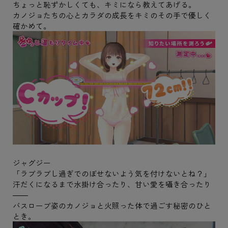
ちょっと恥ずかしくても、キミになら教えてあげる。
カノジョたちの心とカラダの成長をキミのその手で優しく
確かめて。
ジャグジー
「ラブラブし過ぎでのぼせないよう気を付けないとね？」
汗だくになるまで水掛け合ったり、甘い愛を囁き合ったり
――
バスローブ姿のカノジョと火照った体で過ごす秘密のひと
とき。