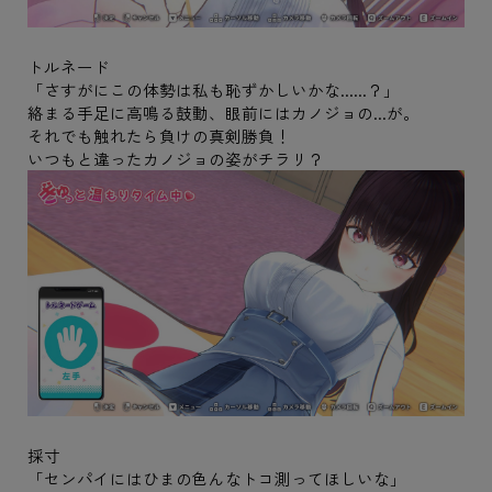
トルネード
「さすがにこの体勢は私も恥ずかしいかな......？」
絡まる手足に高鳴る鼓動、眼前にはカノジョの...が。
それでも触れたら負けの真剣勝負！
いつもと違ったカノジョの姿がチラリ？
採寸
「センパイにはひまの色んなトコ測ってほしいな」