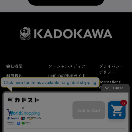
会社概要
ソーシャルメディア
プライバシー
ポリシー
利用規約
LINE IDの連携ガイド
International
はじめての方へ
FAQ
Shipping
よくあるお問い合わせ
特定商取引法に
お問い合わせ/
当サイトでは利用体験の向上およびコンテンツの最適な提供、ト
関する表示
リクエスト
ラフィックの分析を目的としてCookieを使用しています。
サイトの閲覧を継続された場合、Cookieの利用に同意したことも
のといたします。
詳細については
プライバシーポリシー
をご確認ください。
© KADOKAWA CORPORATION