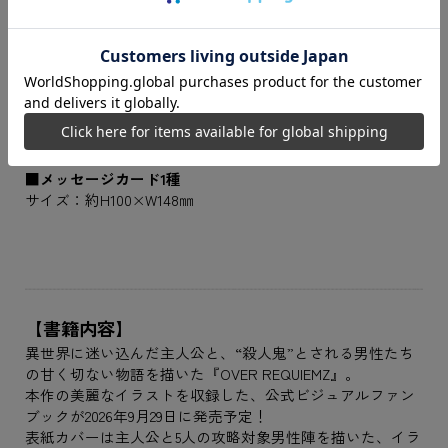
す。
■アクリルスタンド1種
サイズ：本体 約H110×W150mm角内 台座 約H60×W60mm
■缶バッジ1種
サイズ：約57mm
■アクリルカード1種
サイズ：約H85×W55×D1mm
■メッセージカード1種
サイズ：約H100×W148㎜
【書籍内容】
異世界に迷い込んだ主人公と、“殺人鬼”とされる男性たち
の甘く切ない物語を描いた『OVER REQUIEMZ』。
本作の美麗なイラストを収録した、公式ビジュアルファン
ブックが2026年9月29日に発売予定！
表紙カバーは主人公と5人の攻略対象男性陣を描いた、イラ