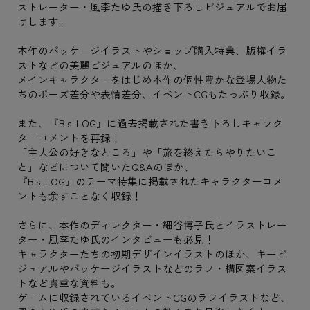
ストレーター・風李たゆ氏の描き下ろしビジュアルでお届
けします。
本作のパッケージイラストやショップ購入特典、版権イラ
ストなどの美麗ビジュアルのほか、
メインキャラクターをはじめ本作の個性豊かな登場人物た
ちのポーズ差分や表情差分、イベントCGもたっぷり収録。
また、『B's-LOG』に過去掲載された書き下ろしキャラク
ターコメントを再録！
「主人公の好きなところ」や「旅を終えたらやりたいこ
と」などについて聞いたQ&Aのほか、
『B's-LOG』のテーマ特集に掲載されたキャラクターコメ
ントも余すことなく収録！
さらに、本作のディレクター・細谷博子氏とイラストレー
ター・風李たゆ氏のインタビューも必見！
キャラクターたちの初期デザインイラストのほか、キービ
ジュアルやパッケージイラストなどのラフ・構図案イラス
トなど貴重な資料も。
ゲームに収録されているイベントCGのラフイラストなど、