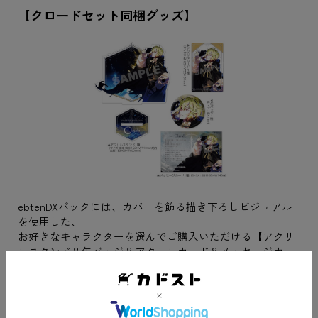
【クロードセット同梱グッズ】
ebtenDXパックには、カバーを飾る描き下ろしビジュアル
を使用した、
お好きなキャラクターを選んでご購入いただける【アクリ
ルスタンド＆缶バッジ＆アクリルカード＆メッセージカー
ド】が登場。
メッセージカードでは、“旅の間の夜空を見上げての一
言”をテーマに、
各キャラクターからの書き下ろしメッセージをお届けしま