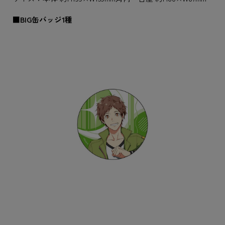
■BIG缶バッジ1種