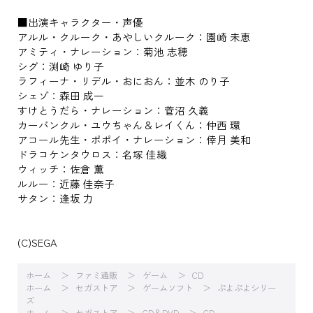
■出演キャラクター・声優
アルル・クルーク・あやしいクルーク：園崎 未恵
アミティ・ナレーション：菊池 志穂
シグ：渕崎 ゆり子
ラフィーナ・リデル・おにおん：並木 のり子
シェゾ：森田 成一
すけとうだら・ナレーション：菅沼 久義
カーバンクル・ユウちゃん＆レイくん：仲西 環
アコール先生・ポポイ・ナレーション：倖月 美和
ドラコケンタウロス：名塚 佳織
ウィッチ：佐倉 薫
ルルー：近藤 佳奈子
サタン：逢坂 力
(C)SEGA
ホーム
ファミ通販
ゲーム
CD
ホーム
セガストア
ゲームソフト
ぷよぷよシリー
ズ