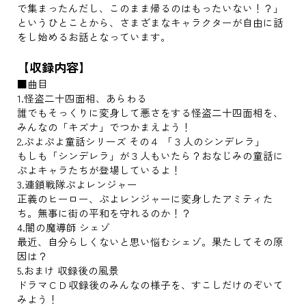
で集まったんだし、このまま帰るのはもったいない！？」
というひとことから、さまざまなキャラクターが自由に話
をし始めるお話となっています。
【収録内容】
■曲目
1.怪盗二十四面相、あらわる
誰でもそっくりに変身して悪さをする怪盗二十四面相を、
みんなの「キズナ」でつかまえよう！
2.ぷよぷよ童話シリーズ その４ 「３人のシンデレラ」
もしも「シンデレラ」が３人もいたら？おなじみの童話に
ぷよキャラたちが登場しているよ！
3.連鎖戦隊ぷよレンジャー
正義のヒーロー、ぷよレンジャーに変身したアミティた
ち。無事に街の平和を守れるのか！？
4.闇の魔導師 シェゾ
最近、自分らしくないと思い悩むシェゾ。果たしてその原
因は？
5.おまけ 収録後の風景
ドラマＣＤ収録後のみんなの様子を、すこしだけのぞいて
みよう！