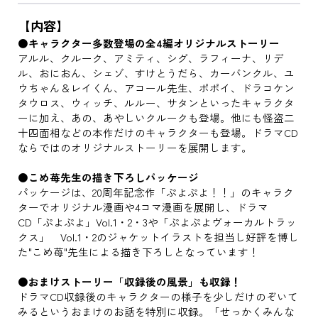
【内容】
●キャラクター多数登場の全4編オリジナルストーリー
アルル、クルーク、アミティ、シグ、ラフィーナ、リデ
ル、おにおん、シェゾ、すけとうだら、カーバンクル、ユ
ウちゃん＆レイくん、アコール先生、ポポイ、ドラコケン
タウロス、ウィッチ、ルルー、サタンといったキャラクタ
ーに加え、あの、あやしいクルークも登場。他にも怪盗二
十四面相などの本作だけのキャラクターも登場。ドラマCD
ならではのオリジナルストーリーを展開します。
●こめ苺先生の描き下ろしパッケージ
パッケージは、20周年記念作「ぷよぷよ！！」のキャラク
ターでオリジナル漫画や4コマ漫画を展開し、ドラマ
CD「ぷよぷよ」Vol.1・2・3や「ぷよぷよヴォーカルトラッ
クス」 Vol.1・2のジャケットイラストを担当し好評を博し
た"こめ苺"先生による描き下ろしとなっています！
●おまけストーリー「収録後の風景」も収録！
ドラマCD収録後のキャラクターの様子を少しだけのぞいて
みるというおまけのお話を特別に収録。「せっかくみんな