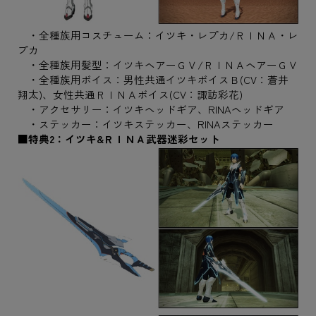
・全種族用コスチューム：イツキ・レプカ/ＲＩＮＡ・レ
プカ
・全種族用髪型：イツキヘアーＧＶ/ＲＩＮＡヘアーＧＶ
・全種族用ボイス：男性共通イツキボイスＢ(CV：蒼井
翔太)、女性共通ＲＩＮＡボイス(CV：諏訪彩花)
・アクセサリー：イツキヘッドギア、RINAヘッドギア
・ステッカー：イツキステッカー、RINAステッカー
■特典2：イツキ&ＲＩＮＡ武器迷彩セット