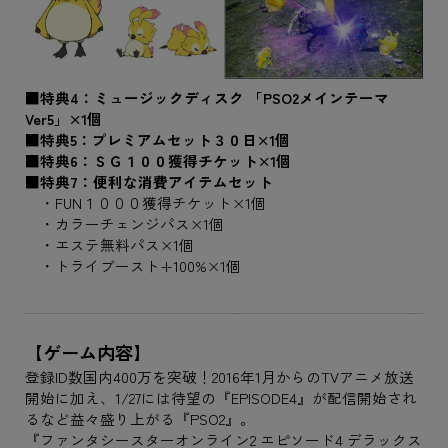
■特典4：ミュージックディスク 「PSO2メインテーマ
Ver5」×1個
■特典5：プレミアムセット３０日×1個
■特典6：ＳＧ１００獲得チケット×1個
■特典7：便利な消費アイテムセット
・FUN１０００獲得チケット×1個
・カラーチェンジパス×1個
・エステ無料パス×1個
・トライブースト+100%×1個
【ゲーム内容】
登録ID数国内400万を突破！2016年1月からのTVアニメ放送
開始に加え、1/27には待望の『EPISODE4』が配信開始され
るなど益々盛り上がる『PSO2』。
『ファンタシースターオンライン2 エピソード4 デラックス