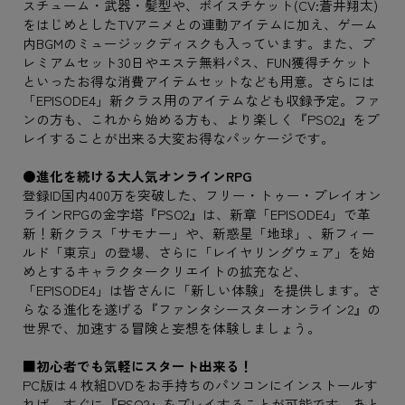
スチューム・武器・髪型や、ボイスチケット(CV:蒼井翔太)
をはじめとしたTVアニメとの連動アイテムに加え、ゲーム
内BGMのミュージックディスクも入っています。また、プ
レミアムセット30日やエステ無料パス、FUN獲得チケット
といったお得な消費アイテムセットなども用意。さらには
「EPISODE4」新クラス用のアイテムなども収録予定。ファ
ンの方も、これから始める方も、より楽しく『PSO2』をプ
レイすることが出来る大変お得なパッケージです。
●進化を続ける大人気オンラインRPG
登録ID国内400万を突破した、フリー・トゥー・プレイオン
ラインRPGの金字塔『PSO2』は、新章「EPISODE4」で革
新！新クラス「サモナー」や、新惑星「地球」、新フィー
ルド「東京」の登場、さらに「レイヤリングウェア」を始
めとするキャラクタークリエイトの拡充など、
「EPISODE4」は皆さんに「新しい体験」を提供します。さ
らなる進化を遂げる『ファンタシースターオンライン2』の
世界で、加速する冒険と妄想を体験しましょう。
■初心者でも気軽にスタート出来る！
PC版は４枚組DVDをお手持ちのパソコンにインストールす
れば、すぐに『PSO2』をプレイすることが可能です。あと