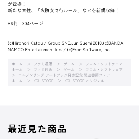
が登場！
新たな素性、「火防女同行ルール」などを新規収録！
B6判 304ページ
(c)Hironori Katou / Group SNE,Jun Suemi 2018,(c)BANDAI
NAMCO Entertainment Inc. / (c)FromSoftware, Inc.
ホーム
ファミ通販
ゲーム
フロム・ソフトウェア
ホーム
ファミ通販
ゲーム
フロム・ソフトウェア
エルデンリング アートブック発売記念 関連書籍フェア
ホーム
KGL STORE
KGL STORE オリジナル
最近見た商品