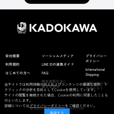
会社概要
ソーシャルメディア
プライバシー
ポリシー
利用規約
LINE IDの連携ガイド
International
はじめての方へ
FAQ
Shipping
よくあるお問い合わせ
特定商取引法に
お問い合わせ/
当サイトでは利用体験の向上およびコンテンツの最適な提供、ト
関する表示
リクエスト
ラフィックの分析を目的としてCookieを使用しています。
サイトの閲覧を継続された場合、Cookieの利用に同意したことも
のといたします。
詳細については
プライバシーポリシー
をご確認ください。
© KADOKAWA CORPORATION
承諾する