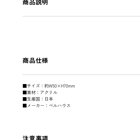
商品説明
商品仕様
■サイズ：約W50×H70mm
■素材：アクリル
■生産国：日本
■メーカー：ベルハウス
注意事項