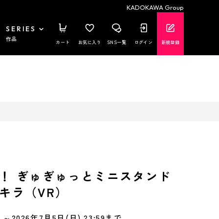
KADOKAWA Group
SERIES
作品
カート
お気に入り
SNS一覧
ログイン
新規登録
！ ぎゅぎゅっとミニスタンド
帝アキラ（VR）
～2026年7月5日(日) 23:59まで