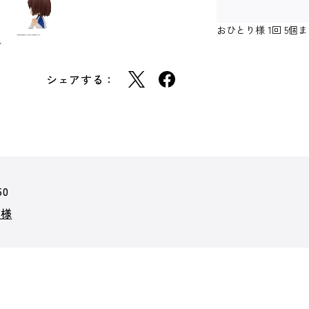
おひとり様 1回 5
ト
シェアする：
50
子様