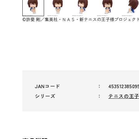
©許斐 剛／集英社・ＮＡＳ・新テニスの王子様プロジェク
JANコード
45351238509
シリーズ
テニスの王