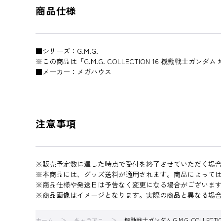
商品仕様
■シリーズ：G.M.G.
※この商品は「G.M.G. COLLECTION 16 機動戦士ガ
■メーカー：メガハウス
注意事項
※販売予定数に達した時点で受付を終了させていただく場
※本商品には、グッズ送料が適用されます。商品によって
※商品仕様や発送日は予告なく変更になる場合がございま
※商品画像はイメージとなります。実際の商品と異なる場
ホーム
キャラアニ
機動戦士ガンダム G.M.G. COLLECT