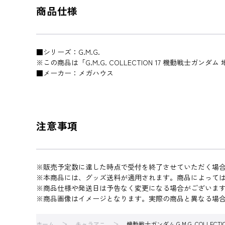
商品仕様
■シリーズ：G.M.G.
※この商品は「G.M.G. COLLECTION 17 機動戦士ガ
■メーカー：メガハウス
注意事項
※販売予定数に達した時点で受付を終了させていただく場
※本商品には、グッズ送料が適用されます。商品によって
※商品仕様や発送日は予告なく変更になる場合がございま
※商品画像はイメージとなります。実際の商品と異なる場
ホーム
キャラアニ
機動戦士ガンダム G.M.G. COLLECT