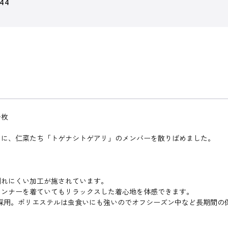
544
一枚
中に、仁菜たち「トゲナシトゲアリ」のメンバーを散りばめました。
割れにくい加工が施されています。
インナーを着ていてもリラックスした着心地を体感できます。
を採用。ポリエステルは虫食いにも強いのでオフシーズン中など長期間の