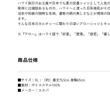
ハワイ旅行のお土産や日本でも夏の定番シャツとして人気
発祥には諸説あるものの、ハワイへと渡った日系移民がそ
浴衣や和装の独特な生地、着物の柄の美しさなどが現地の
ます。
そんな日本のカルチャーに関わりの深いアロハシャツとキ
※『アロハ』はハワイ語で「好意」「愛情」「慈悲」「優
商品仕様
■サイズ：XL：（約）着丈75.5cm 身幅65cm
■素材：ポリエステル100%
■メーカー：コスパ