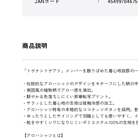
JANコード
4549970467
商品説明
「トゲナシトゲアリ」メンバーを散りばめた着心地抜群の
・伝統的なアロハシャツのデザインをモチーフにした柄の
・南国風の植物柄でアロハ感を演出。
・鮮やか＆色落ちしにくい昇華転写プリント。
・サラッとした着心地の生地は接触冷感の加工。
・アロハシャツ特有の本格的なココナッツボタンを採用。
・ゆったりとしたサイジングで羽織としても使いやすく、
・乾きやすくシワになりにくいポリエステル100%の生地
【アロハシャツとは】