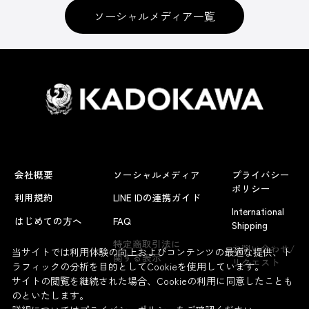
ソーシャルメディア一覧
会社概要
ソーシャルメディア
プライバシー
ポリシー
利用規約
LINE IDの連携ガイド
International
はじめての方へ
FAQ
Shipping
よくあるお問い合わせ
特定商取引法に
お問い合わせ/
当サイトでは利用体験の向上およびコンテンツの最適な提供、ト
関する表示
リクエスト
ラフィックの分析を目的としてCookieを使用しています。
サイトの閲覧を継続された場合、Cookieの利用に同意したことも
のといたします。