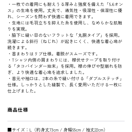
・一枚での着用にも耐えうる厚みと強度を備えた「5.6オン
ス」の生地を使用。丈夫で、通気性・吸湿性・保湿性に優
れ、シーズンを問わず快適に着用できます。
・生地には毛羽立ちを抑えた糸を使用し、なめらかな肌触
りを実現。
・脇下に縫い目のないフラットな「丸胴タイプ」を採用。
洗濯による斜行（ねじれ）が起きにくく、快適な着心地が
続きます。
・首まわりはリブ仕様。着脱がスムーズです。
・Tシャツ内側の肩まわりには、襟伏せテープを取り付け
る「タコバインダー始末」を採用。襟の伸びや型崩れを防
ぎ、より快適な着心地を追求しました。
・首元や袖口は、2本の糸で縫い付ける「ダブルステッチ」
仕様。しっかりとした縫製で、長く愛用いただける一枚に
仕上げました。
商品仕様
■サイズ：L（約身丈73cm / 身幅55cm / 袖丈22cm）