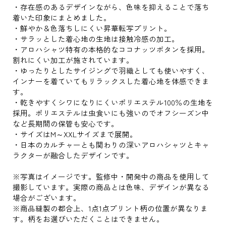
・存在感のあるデザインながら、色味を抑えることで落ち
着いた印象にまとめました。
・鮮やか＆色落ちしにくい昇華転写プリント。
・サラッとした着心地の生地は接触冷感の加工。
・アロハシャツ特有の本格的なココナッツボタンを採用。
割れにくい加工が施されています。
・ゆったりとしたサイジングで羽織としても使いやすく、
インナーを着ていてもリラックスした着心地を体感できま
す。
・乾きやすくシワになりにくいポリエステル100％の生地を
採用。ポリエステルは虫食いにも強いのでオフシーズン中
など長期間の保管も安心です。
・サイズはM～XXLサイズまで展開。
・日本のカルチャーとも関わりの深いアロハシャツとキャ
ラクターが融合したデザインです。
※写真はイメージです。監修中・開発中の商品を使用して
撮影しています。実際の商品とは色味、デザインが異なる
場合がございます。
※商品縫製の都合上、1点1点プリント柄の位置が異なりま
す。柄をお選びいただくことはできません。