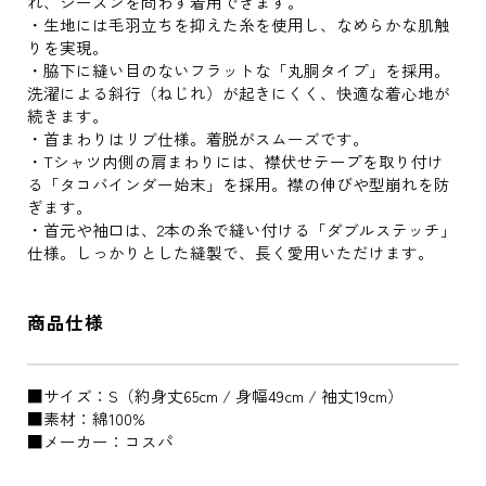
れ、シーズンを問わず着用できます。
・生地には毛羽立ちを抑えた糸を使用し、なめらかな肌触
りを実現。
・脇下に縫い目のないフラットな「丸胴タイプ」を採用。
洗濯による斜行（ねじれ）が起きにくく、快適な着心地が
続きます。
・首まわりはリブ仕様。着脱がスムーズです。
・Tシャツ内側の肩まわりには、襟伏せテープを取り付け
る「タコバインダー始末」を採用。襟の伸びや型崩れを防
ぎます。
・首元や袖口は、2本の糸で縫い付ける「ダブルステッチ」
仕様。しっかりとした縫製で、長く愛用いただけます。
商品仕様
■サイズ：S（約身丈65cm / 身幅49cm / 袖丈19cm）
■素材：綿100%
■メーカー：コスパ