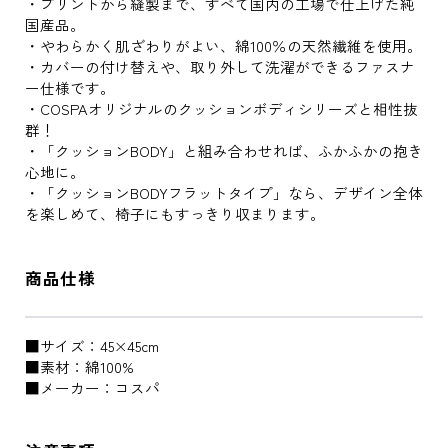
・プリントから縫製まで、すべて国内の工場で仕上げた純
国産品。
・やわらかく肌ざわりがよい、綿100％の天然繊維を使用。
・カバーの付け替えや、取り外して洗濯ができるファスナ
ー仕様です。
・COSPAオリジナルのクッションボディシリーズと相性抜
群！
・「クッションBODY」と組み合わせれば、ふかふかの抱き
心地に。
・「クッションBODYフラットタイプ」なら、デザイン全体
を楽しめて、椅子にもすっきり収まります。
商品仕様
■サイズ：45×45cm
■素材：綿100%
■メーカー：コスパ