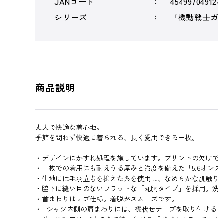
JANコード
45499704912
シリーズ
『機動戦士
商品説明
丈夫で快適な着心地。
季節を問わず快適に着られる、長く愛用できる一枚。
・デザインにかすれ処理を施しています。プリントの欠け
・一枚での着用にも耐えうる厚みと強度を備えた「5.6オ
・生地には毛羽立ちを抑えた糸を使用し、なめらかな肌触
・脇下に縫い目のないフラットな「丸胴タイプ」を採用。
・首まわりはリブ仕様。着脱がスムーズです。
・Tシャツ内側の肩まわりには、襟伏せテープを取り付け