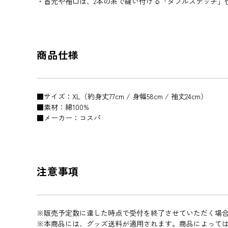
・首元や袖口は、2本の糸で縫い付ける「ダブルステッチ」
商品仕様
■サイズ：XL（約身丈77cm / 身幅58cm / 袖丈24cm）
■素材：綿100%
■メーカー：コスパ
注意事項
※販売予定数に達した時点で受付を終了させていただく場
※本商品には、グッズ送料が適用されます。商品によって