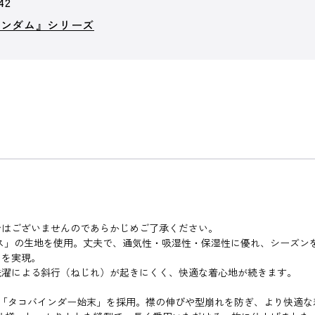
42
ガンダム』シリーズ
ではございませんのであらかじめご了承ください。
ンス」の生地を使用。丈夫で、通気性・吸湿性・保湿性に優れ、シーズン
りを実現。
洗濯による斜行（ねじれ）が起きにくく、快適な着心地が続きます。
る「タコバインダー始末」を採用。襟の伸びや型崩れを防ぎ、より快適な