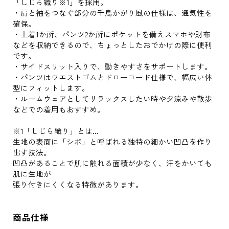
「しじら織り※1」を採用。
・肩と袖をつなぐ部分の千鳥かがり風の仕様は、通気性を
確保。
・上着1か所、パンツ2か所にポケットを備えスマホや財布
などを収納できるので、ちょっとしたおでかけの際に便利
です。
・サイドスリット入りで、動きやすさをサポートします。
・パンツはウエストゴムとドローコード仕様で、幅広い体
型にフィットします。
・ルームウェアとしてリラックスしたい時や夕涼みや散歩
などでの着用もおすすめ。
※1「しじら織り」とは...
生地の表面に「シボ」と呼ばれる独特の細かい凹凸を作り
出す技法。
凹凸があることで肌に触れる面積が少なく、汗をかいても
肌に生地が
張り付きにくくなる特徴があります。
商品仕様