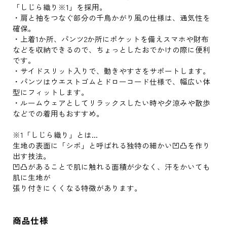
「しじら織り※1」を採用。
・肩と袖をつなぐ部分の千鳥かがり風の仕様は、通気性を
確保。
・上着1か所、パンツ2か所にポケットを備えスマホや財布
などを収納できるので、ちょっとしたおでかけの際に便利
です。
・サイドスリット入りで、動きやすさをサポートします。
・パンツはウエストゴムとドローコード仕様で、幅広い体
型にフィットします。
・ルームウェアとしてリラックスしたい時や夕涼みや散歩
などでの着用もおすすめ。
※1「しじら織り」とは...
生地の表面に「シボ」と呼ばれる独特の細かい凹凸を作り
出す技法。
凹凸があることで肌に触れる面積が少なく、汗をかいても
肌に生地が
張り付きにくくなる特徴があります。
商品仕様