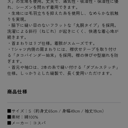
ス」の生地を使用。丈夫で、通気性・吸湿性・保湿性に優
れ、シーズンを問わず着用できます。
・生地には毛羽立ちを抑えた糸を使用し、なめらかな肌触
りを実現。
・脇下に縫い目のないフラットな「丸胴タイプ」を採用。
洗濯による斜行（ねじれ）が起きにくく、快適な着心地が
続きます。
・首まわりはリブ仕様。着脱がスムーズです。
・Tシャツ内側の肩まわりには、襟伏せテープを取り付け
る「タコバインダー始末」を採用。襟の伸びや型崩れを防
ぎます。
・首元や袖口は、2本の糸で縫い付ける「ダブルステッチ」
仕様。しっかりとした縫製で、長く愛用いただけます。
商品仕様
■サイズ：S（約身丈65cm / 身幅49cm / 袖丈19cm）
■素材：綿100%
■メーカー：コスパ