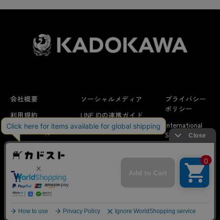
会社概要
ソーシャルメディア
プライバシー
ポリシー
利用規約
LINE IDの連携ガイド
International
はじめての方へ
FAQ
Shipping
よくあるお問い合わせ
特定商取引法に
お問い合わせ/
当サイトでは利用体験の向上およびコンテンツの最適な提供、ト
関する表示
リクエスト
ラフィックの分析を目的としてCookieを使用しています。
サイトの閲覧を継続された場合、Cookieの利用に同意したことも
のといたします。
詳細については
プライバシーポリシー
をご確認ください。
© KADOKAWA CORPORATION
承諾する