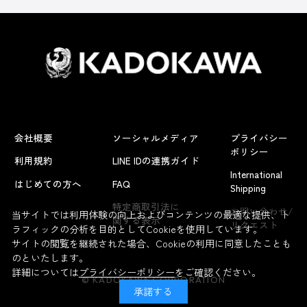
会社概要
ソーシャルメディア
プライバシー
ポリシー
利用規約
LINE IDの連携ガイド
International
はじめての方へ
FAQ
Shipping
よくあるお問い合わせ
特定商取引法に
お問い合わせ/
当サイトでは利用体験の向上およびコンテンツの最適な提供、ト
関する表示
リクエスト
ラフィックの分析を目的としてCookieを使用しています。
サイトの閲覧を継続された場合、Cookieの利用に同意したことも
のといたします。
詳細については
プライバシーポリシー
をご確認ください。
© KADOKAWA CORPORATION
承諾する