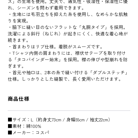
ス」の生地を使用。丈夫で、通気性・吸湿性・保湿性に優
れ、シーズンを問わず着用できます。
・生地には毛羽立ちを抑えた糸を使用し、なめらかな肌触
りを実現。
・脇下に縫い目のないフラットな「丸胴タイプ」を採用。
洗濯による斜行（ねじれ）が起きにくく、快適な着心地が
続きます。
・首まわりはリブ仕様。着脱がスムーズです。
・Tシャツ内側の肩まわりには、襟伏せテープを取り付け
る「タコバインダー始末」を採用。襟の伸びや型崩れを防
ぎます。
・首元や袖口は、2本の糸で縫い付ける「ダブルステッチ」
仕様。しっかりとした縫製で、長く愛用いただけます。
商品仕様
■サイズ：L（約身丈73cm / 身幅55cm / 袖丈22cm）
■素材：綿100%
■メーカー：コスパ