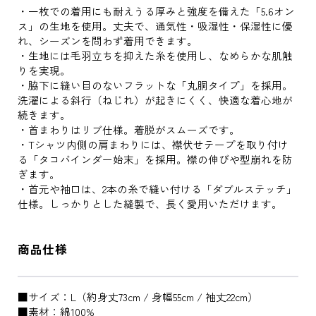
・一枚での着用にも耐えうる厚みと強度を備えた「5.6オン
ス」の生地を使用。丈夫で、通気性・吸湿性・保湿性に優
れ、シーズンを問わず着用できます。
・生地には毛羽立ちを抑えた糸を使用し、なめらかな肌触
りを実現。
・脇下に縫い目のないフラットな「丸胴タイプ」を採用。
洗濯による斜行（ねじれ）が起きにくく、快適な着心地が
続きます。
・首まわりはリブ仕様。着脱がスムーズです。
・Tシャツ内側の肩まわりには、襟伏せテープを取り付け
る「タコバインダー始末」を採用。襟の伸びや型崩れを防
ぎます。
・首元や袖口は、2本の糸で縫い付ける「ダブルステッチ」
仕様。しっかりとした縫製で、長く愛用いただけます。
商品仕様
■サイズ：L（約身丈73cm / 身幅55cm / 袖丈22cm）
■素材：綿100%