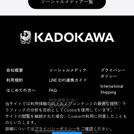
ソーシャルメディア一覧
会社概要
ソーシャルメディア
プライバシー
ポリシー
利用規約
LINE IDの連携ガイド
International
はじめての方へ
FAQ
Shipping
よくあるお問い合わせ
特定商取引法に
お問い合わせ/
当サイトでは利用体験の向上およびコンテンツの最適な提供、ト
関する表示
リクエスト
ラフィックの分析を目的としてCookieを使用しています。
サイトの閲覧を継続された場合、Cookieの利用に同意したことも
のといたします。
詳細については
プライバシーポリシー
をご確認ください。
© KADOKAWA CORPORATION