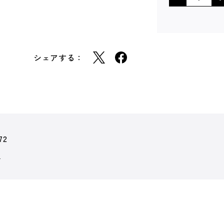
シェアする：
72
ン