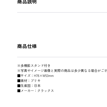
商品説明
商品仕様
※多機能スタンド付き
※写真やイメージ画像と実際の商品は多少異なる場合がご
■サイズ：H78×W53mm
■素材：ブリキ
■生産国：日本
■メーカー：クラックス