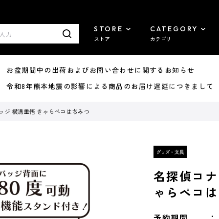
STORE
CATEGORY
ストア
カテゴリ
8/07 お盆期間中の出荷およびお問い合わせに関するお知らせ
7/29 令和8年熊本地震の影響による商品のお届け遅延につきまして
ッジ 横溝重悟 きゃらペコはちみつ
名探偵コナ
ゃらペコは
予約期間