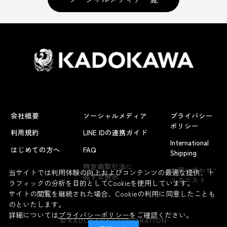
会社概要
ソーシャルメディア
プライバシー
ポリシー
利用規約
LINE IDの連携ガイド
International
はじめての方へ
FAQ
Shipping
よくあるお問い合わせ
特定商取引法に
お問い合わせ/
当サイトでは利用体験の向上およびコンテンツの最適な提供、ト
関する表示
リクエスト
ラフィックの分析を目的としてCookieを使用しています。
サイトの閲覧を継続された場合、Cookieの利用に同意したことも
のといたします。
詳細については
プライバシーポリシー
をご確認ください。
© KADOKAWA CORPORATION