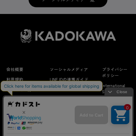
会社概要
ソーシャルメディア
プライバシー
ポリシー
利用規約
LINE IDの連携ガイド
International
はじめての方へ
FAQ
Shipping
よくあるお問い合わせ
特定商取引法に
お問い合わせ/
当サイトでは利用体験の向上およびコンテンツの最適な提供、ト
関する表示
リクエスト
ラフィックの分析を目的としてCookieを使用しています。
サイトの閲覧を継続された場合、Cookieの利用に同意したことも
のといたします。
詳細については
プライバシーポリシー
をご確認ください。
© KADOKAWA CORPORATION