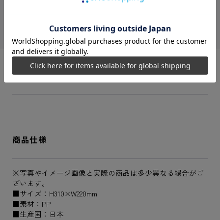
JANコード
4550451421139
シリーズ
名探偵コナン
商品説明
商品仕様
※写真やイメージ画像と実際の商品は多少異なる場合がご
ざいます。
■サイズ：H310×W220mm
■素材：PP
■生産国：日本