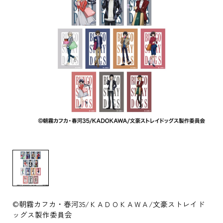
©朝霧カフカ・春河35/ＫＡＤＯＫＡＷＡ/文豪ストレイド
ッグス製作委員会