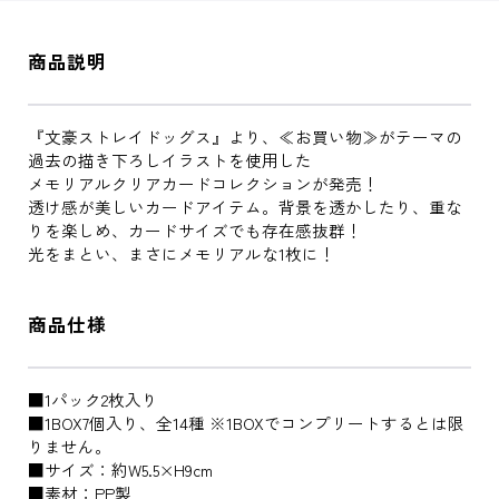
商品説明
『文豪ストレイドッグス』より、≪お買い物≫がテーマの
過去の描き下ろしイラストを使用した
メモリアルクリアカードコレクションが発売！
透け感が美しいカードアイテム。背景を透かしたり、重な
りを楽しめ、カードサイズでも存在感抜群！
光をまとい、まさにメモリアルな1枚に！
商品仕様
■1パック2枚入り
■1BOX7個入り、全14種 ※1BOXでコンプリートするとは限
りません。
■サイズ：約W5.5×H9cm
■素材：PP製