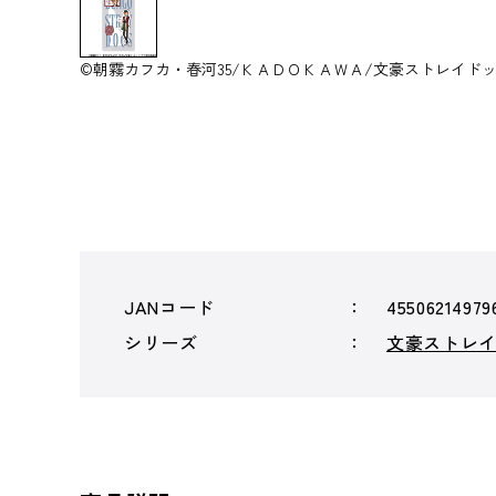
©朝霧カフカ・春河35/ＫＡＤＯＫＡＷＡ/文豪ストレイド
JANコード
45506214979
シリーズ
文豪ストレ