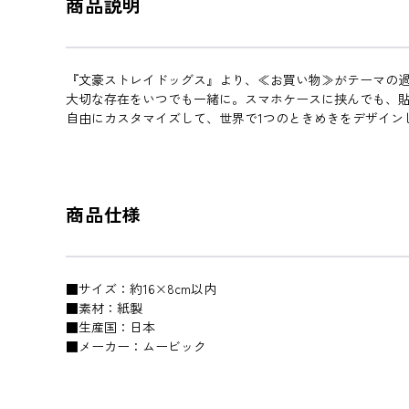
商品説明
『文豪ストレイドッグス』より、≪お買い物≫がテーマの
大切な存在をいつでも一緒に。スマホケースに挟んでも、貼
自由にカスタマイズして、世界で1つのときめきをデザイン
商品仕様
■サイズ：約16×8cm以内
■素材：紙製
■生産国：日本
■メーカー：ムービック