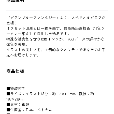
商品説明
『グランブルーファンタジー』より、スペリオルグラフが
登場！
オフセット印刷とは一線を画す、最高級版画技術【12色ジ
ークレー印刷】を採用した逸品です。
特殊な補完色を含む12色インクが、RGBデータの鮮やかな
発色を表現。
イラストの美しさを、圧倒的なクオリティであなたのお手
元へお届けします。
商品仕様
■額装付き
■サイズ：イラスト部分：約163×113mm、額装：約
187×239mm
■素材：紙製
■生産国：日本、ベトナム