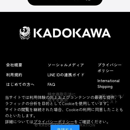
会社概要
ソーシャルメディア
プライバシー
ポリシー
利用規約
LINE IDの連携ガイド
International
はじめての方へ
FAQ
Shipping
よくあるお問い合わせ
特定商取引法に
お問い合わせ/
当サイトでは利用体験の向上およびコンテンツの最適な提供、ト
関する表示
リクエスト
ラフィックの分析を目的としてCookieを使用しています。
サイトの閲覧を継続された場合、Cookieの利用に同意したことも
のといたします。
詳細については
プライバシーポリシー
をご確認ください。
© KADOKAWA CORPORATION
承諾する