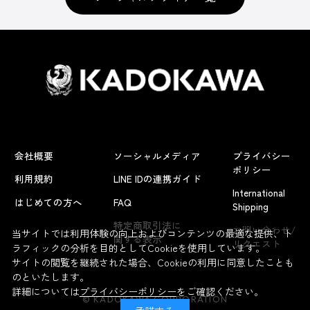
会社概要
ソーシャルメディア
プライバシー
ポリシー
利用規約
LINE IDの連携ガイド
International
はじめての方へ
FAQ
Shipping
よくあるお問い合わせ
特定商取引法に
お問い合わせ/
当サイトでは利用体験の向上およびコンテンツの最適な提供、ト
関する表示
リクエスト
ラフィックの分析を目的としてCookieを使用しています。
サイトの閲覧を継続された場合、Cookieの利用に同意したことも
のといたします。
詳細については
プライバシーポリシー
をご確認ください。
© KADOKAWA CORPORATION