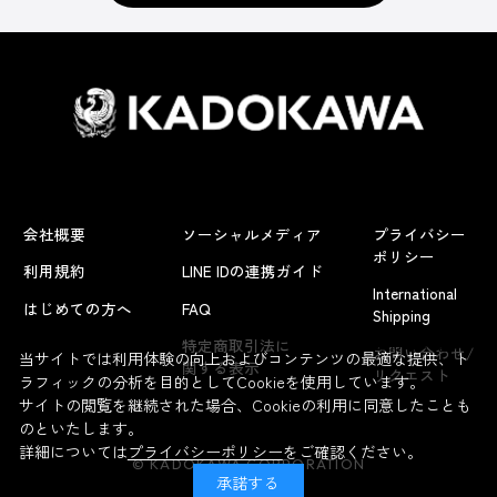
会社概要
ソーシャルメディア
プライバシー
ポリシー
利用規約
LINE IDの連携ガイド
International
はじめての方へ
FAQ
Shipping
よくあるお問い合わせ
特定商取引法に
お問い合わせ/
当サイトでは利用体験の向上およびコンテンツの最適な提供、ト
関する表示
リクエスト
ラフィックの分析を目的としてCookieを使用しています。
サイトの閲覧を継続された場合、Cookieの利用に同意したことも
のといたします。
詳細については
プライバシーポリシー
をご確認ください。
© KADOKAWA CORPORATION
承諾する