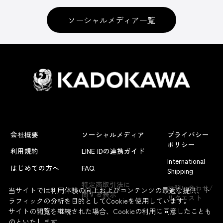
ソーシャルメディア一覧
会社概要
ソーシャルメディア
プライバシー
ポリシー
利用規約
LINE IDの連携ガイド
International
はじめての方へ
FAQ
Shipping
よくあるお問い合わせ
特定商取引法に
お問い合わせ/
当サイトでは利用体験の向上およびコンテンツの最適な提供、ト
関する表示
リクエスト
ラフィックの分析を目的としてCookieを使用しています。
サイトの閲覧を継続された場合、Cookieの利用に同意したことも
のといたします。