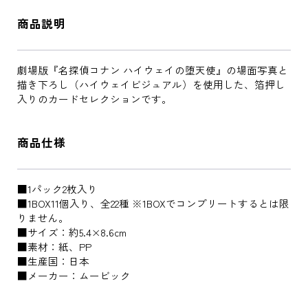
商品説明
劇場版『名探偵コナン ハイウェイの堕天使』の場面写真と
描き下ろし（ハイウェイビジュアル）を使用した、箔押し
入りのカードセレクションです。
商品仕様
■1パック2枚入り
■1BOX11個入り、全22種 ※1BOXでコンプリートするとは限
りません。
■サイズ：約5.4×8.6cm
■素材：紙、PP
■生産国：日本
■メーカー：ムービック