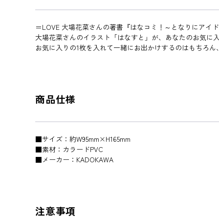
＝LOVE 大場花菜さんの著書『はなコミ！～となりにア
大場花菜さんのイラスト「はなすと」が、あなたのお気に
お気に入りの1枚を入れて一緒にお出かけするのはもちろん
商品仕様
■サイズ：約W95mm×H165mm
■素材：カラードPVC
■メーカー：KADOKAWA
注意事項