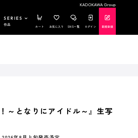
KADOKAWA Group
SERIES
作品
カート
お気に入り
SNS一覧
ログイン
新規登録
！～となりにアイドル～』生写
2026年8月上旬発売予定