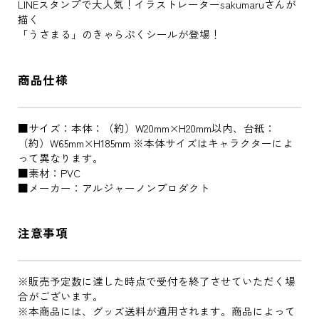
LINEスタンプで大人気！イラストレーターsakumaruさんが
描く
「うさまる」のきゃらぷくシールが登場！
商品仕様
■サイズ：本体：（約）W20mm×H20mm以内、台紙：
（約）W65mm×H185mm ※本体サイズはキャラクターによ
って異なります。
■素材：PVC
■メーカー：アルジャーノンプロダクト
注意事項
※販売予定数に達した時点で受付を終了させていただく場
合がございます。
※本商品には、グッズ送料が適用されます。商品によって