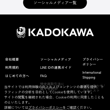
ソーシャルメディア一覧
会社概要
ソーシャルメディア
プライバシー
ポリシー
利用規約
LINE IDの連携ガイド
International
はじめての方へ
FAQ
Shipping
よくあるお問い合わせ
特定商取引法に
お問い合わせ/
当サイトでは利用体験の向上およびコンテンツの最適な提供、ト
関する表示
リクエスト
ラフィックの分析を目的としてCookieを使用しています。
サイトの閲覧を継続された場合、Cookieの利用に同意したことも
のといたします。
詳細については
プライバシーポリシー
をご確認ください。