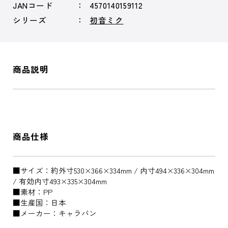
JANコード
4570140159112
シリーズ
初音ミク
商品説明
商品仕様
■サイズ：約外寸530×366×334mm / 内寸494×336×304mm
/ 有効内寸493×335×304mm
■素材：PP
■生産国：日本
■メーカー：キャラバン