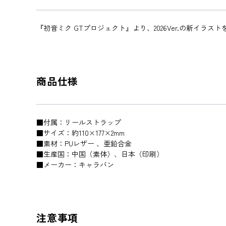
『初音ミク GTプロジェクト』より、2026Ver.の新イラ
商品仕様
■付属：リールストラップ
■サイズ：約110×177×2mm
■素材：PUレザー 、亜鉛合金
■生産国：中国（素体）、日本（印刷）
■メーカー：キャラバン
注意事項